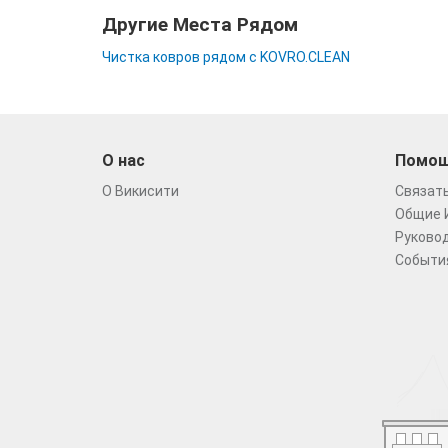
Другие Места Рядом
Чистка ковров рядом с KOVRO.CLEAN
О нас
Помо
О Викисити
Связать
Общие 
Руковод
Событи