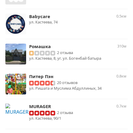
Babycare
0.5км
ул. ​Кастеева, 74
Ромашка
310м
2 отзыва
ул. Кастеева, 8, уг. ул. Богенбай батыра
Питер Пэн
0.8км
20 отзывов
ул. Ришата и Муслима Абдуллиных, 34
MURAGER
0.7км
2 отзыва
ул. Кастеева, 90/1