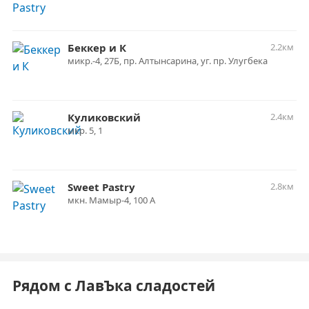
Беккер и К
2.2км
микр.-4, 27Б, пр. Алтынсарина, уг. пр. Улугбека
Куликовский
2.4км
мкр. 5, 1
Sweet Pastry
2.8км
мкн. Мамыр-4, 100 А
Рядом с ЛавЪка сладостей