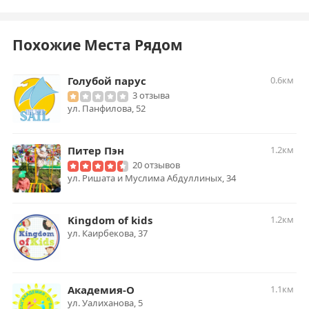
Похожие Места Рядом
Голубой парус
0.6км
3 отзыва
ул. Панфилова, 52
Питер Пэн
1.2км
20 отзывов
ул. Ришата и Муслима Абдуллиных, 34
Kingdom of kids
1.2км
ул. ​Каирбекова, 37
Академия-О
1.1км
​ул. Уалиханова, 5