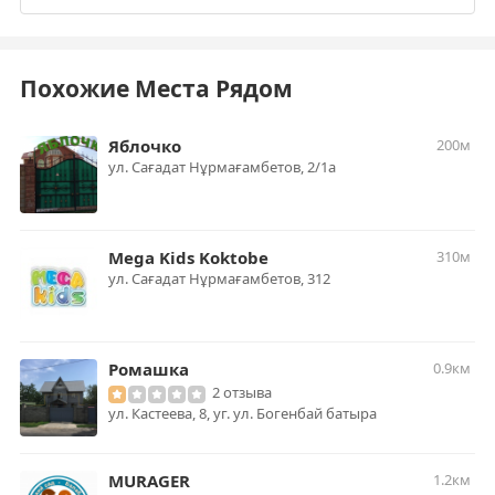
Похожие Места Рядом
Яблочко
200м
​ул. Сағадат Нұрмағамбетов, 2/1а
Mega Kids Koktobe
310м
​ул. Сағадат Нұрмағамбетов, 312
Ромашка
0.9км
2 отзыва
ул. Кастеева, 8, уг. ул. Богенбай батыра
MURAGER
1.2км