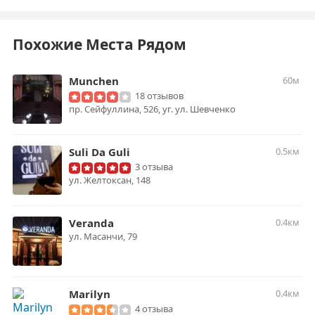
Похожие Места Рядом
Munchen
60м
18 отзывов
пр. Сейфуллина, 526, уг. ул. Шевченко
Suli Da Guli
0.5км
3 отзыва
ул. Желтоксан, 148
Veranda
0.4км
ул. Масанчи, 79
Marilyn
0.4км
4 отзыва