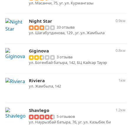
​ул. Масанчи, 75, уг. ул. Курмангазы
Night Star
0.9км
33 отзыва
ул. Шагабутдинова, 129 , уг. ул. Жамбыла
Giginova
0.8км
3 отзыва
ул. Богенбай батыра, 142, БЦ Кайсар Тауэр
Riviera
1км
​ул. Жамбыла, 142
Shavlego
1.2км
5 отзывов
ул. Наурызбай батыра, 76, уг. ул. Казыбек би