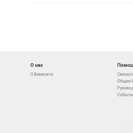
О нас
Помо
О Викисити
Связать
Общие 
Руковод
Событи