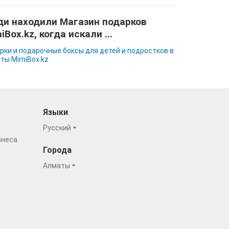
и находили Магазин подарков
iBox.kz, когда искали ...
рки и подарочные боксы для детей и подростков в
ты MimiBox.kz
Языки
Русский
знеса
Города
Алматы