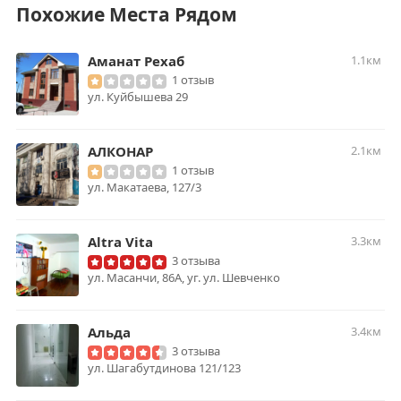
Похожие Места Рядом
Аманат Рехаб
1.1км
1 отзыв
ул. Куйбышева 29
АЛКОНАР
2.1км
1 отзыв
ул. Макатаева, 127/3
Altra Vita
3.3км
3 отзыва
ул. Масанчи, 86А, уг. ул. Шевченко
Альда
3.4км
3 отзыва
ул. Шагабутдинова 121/123