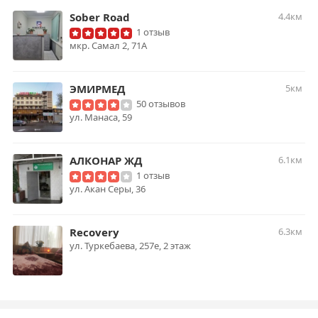
Sober Road
4.4км
1 отзыв
мкр. Самал 2, 71А
ЭМИРМЕД
5км
50 отзывов
ул. Манаса, 59
АЛКОНАР ЖД
6.1км
1 отзыв
ул. Акан Серы, 36
Recovery
6.3км
ул. Туркебаева, 257е, 2 этаж