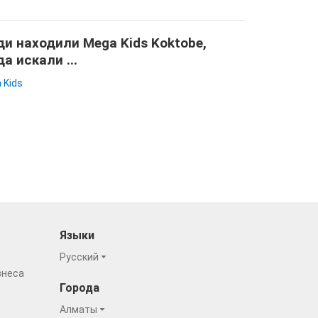
и находили Mega Kids Koktobe,
да искали ...
 Kids
Языки
Русский
знеса
Города
Алматы