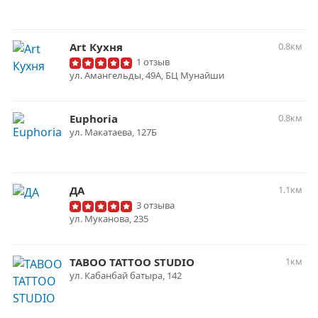
Art Кухня
0.8км
1 отзыв
ул. ​Амангельды, 49А, ​БЦ Мунайши
Euphoria
0.8км
ул. ​Макатаева, 127Б
ДА
1.1км
3 отзыва
ул. Муканова, 235
TABOO TATTOO STUDIO
1км
ул. ​Кабанбай батыра, 142