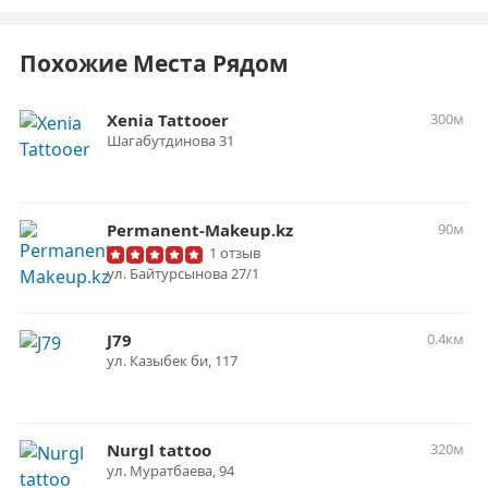
Похожие Места Рядом
Xenia Tattooer
300м
Шагабутдинова 31
Permanent-Makeup.kz
90м
1 отзыв
ул. Байтурсынова 27/1
J79
0.4км
ул. ​Казыбек би, 117​
Nurgl tattoo
320м
​ул. Муратбаева, 94