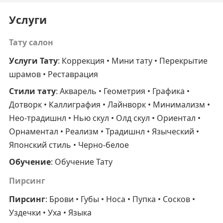
Услуги
Тату салон
Услуги Тату
: Коррекция • Мини тату • Перекрытие
шрамов • Реставрация
Стили тату
: Акварель • Геометрия • Графика •
Дотворк • Каллиграфия • Лайнворк • Минимализм •
Нео-традишнл • Нью скул • Олд скул • Ориентал •
Орнаментал • Реализм • Традишнл • Языческий •
Японский стиль • Черно-белое
Обучение
: Обучение Тату
Пирсинг
Пирсинг
: Брови • Губы • Носа • Пупка • Сосков •
Уздечки • Уха • Языка