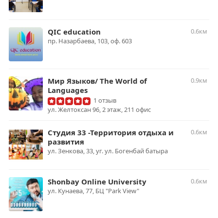
QIC education
0.6км
пр. Назарбаева, 103, оф. 603
Мир Языков/ The World of
0.9км
Languages
1 отзыв
ул. Желтоксан 96, 2 этаж, 211 офис
Студия 33 -Территория отдыха и
0.6км
развития
ул. Зенкова, 33, уг. ул. Богенбай батыра
Shonbay Online University
0.6км
ул. Кунаева, 77, ​БЦ "Park View​"