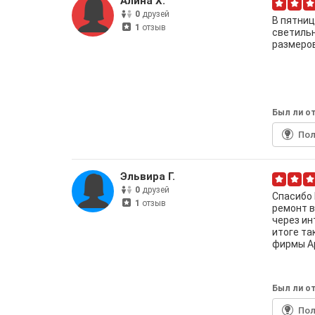
Алина Х.
0
друзей
В пятниц
1
отзыв
светильн
размеров
Был ли от
По
Эльвира Г.
0
друзей
Спасибо 
1
отзыв
ремонт в
через ин
итоге та
фирмы Ар
Был ли от
По