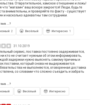
ельства. Отвратительное, хамское отношение и ложь!
 что "магазин" ваш вскоре закроется! Люди, будьте
та внимательны, и проверяйте по факту - существует
ин и насколько адекватны там сотрудники.
зыв ...?
лезный
2
Весёлый
Интересно
1
31.10.2019
ельный сервис, поставка постоянно задерживается,
 ни кто не считает нужным об этом информировать,
ждой задержки нужно выяснять самому причины и
ок поставки, который снова не выдерживается.
бязательства не выполняются, оговоренная доставка
ствлена, со словами что сложно съездить и забрать
зыв ...?
лезный
Весёлый
Интересно