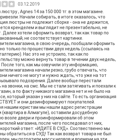
03.12.2019
люстру , Agnes 14 за 150 000 тг. в этом магазине.
ривезли. Начали собирать, в итоге оказалось, что
ция люстры не подлежит сборке - она не держится,
ется кренделем и выглядит не презентабельно, не
. Далее хотели оформить возврат, так как товар по
акованный, не соответствует картинке.
ители магазина, в свою очередь, пообщали оформить
 но только по прошествии двух недель (ссылаясь на
галтерию). Нас это не устроило, так как по
тельству можно вернуть товар в течении двух недель,
. После того, как мы озвучили эту информацию,
ители магазина начали резко, грубо отвечать, что
они ничего не могут и нужно ждать, что уже на тот
вызывало подозрения. Далее вообще перестали
 на звонки, на смс. Мы не стали затягивать и поехали к
газин, а по факту никакого магазина нет и не было на
се, который указан у них на сайте. То есть организация
СТВУЕТ и они дезинформируют покупателей.
ря нашим юристам мы нашли адрес регистрации
 (квартира в Алмагуле), оставили досудебную
ю возле двери и проинформировали об этом
ителей магазина, после чего последовал от них,
 короткий ответ: «ИДИТЕ В СУД». Соотвественно мы
ы обратиться в СУД! Так как возврат товара не был
лен, мы потратили массу нервов и времени на эти