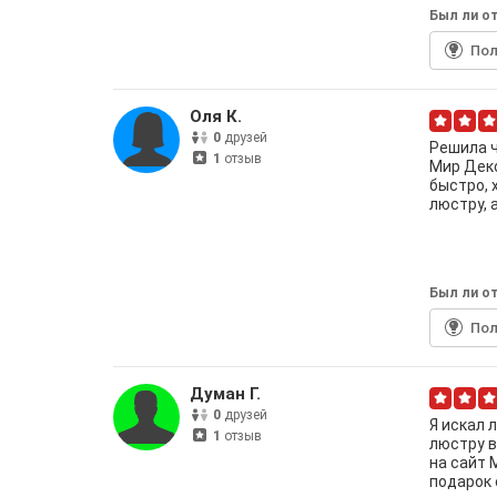
Был ли от
По
Оля К.
0
друзей
Решила ч
1
отзыв
Мир Деко
быстро, 
люстру, 
Был ли от
По
Думан Г.
0
друзей
Я искал 
1
отзыв
люстру в
на сайт 
подарок 