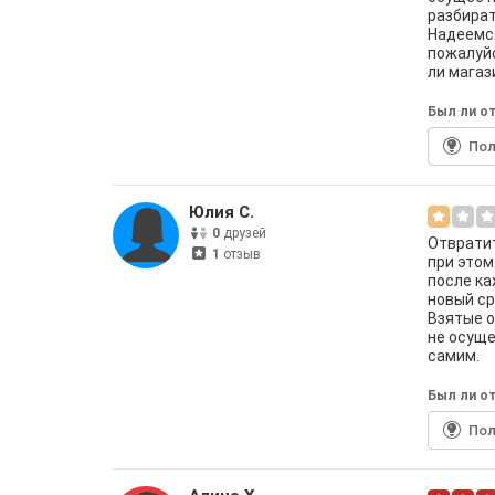
разбират
Надеемся
пожалуйс
ли магаз
Был ли от
По
Юлия С.
0
друзей
Отвратит
1
отзыв
при этом
после ка
новый ср
Взятые о
не осуще
самим.
Был ли от
По