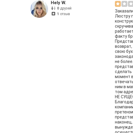
Hely W.
0
друзей
Заказали 
1
отзыв
Люстру п
конструк
скручива
работает
факту бр
Представ
возврат,
свою бух
законода
не более
представ
сделать 
момент 
отвечать
ним в ма
том адре
НЕ СУЩЕ
Благода
компании
претензи
представ
наконец,
вынужден
осуществ