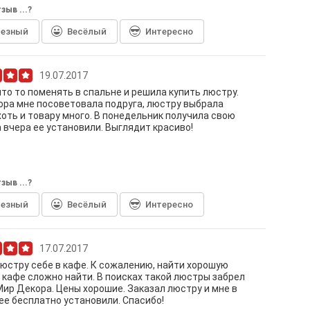
зыв ...?
лезный
Весёлый
Интересно
19.07.2017
то то поменять в спальне и решила купить люстру.
ра мне посоветовала подруга, люстру выбрала
хоть и товару много. В понедельник получила свою
а вчера ее установили. Выглядит красиво!
зыв ...?
лезный
Весёлый
Интересно
17.07.2017
люстру себе в кафе. К сожалению, найти хорошую
 кафе сложно найти. В поисках такой люстры забрел
Мир Декора. Цены хорошие. Заказал люстру и мне в
ее бесплатно установили. Спасибо!