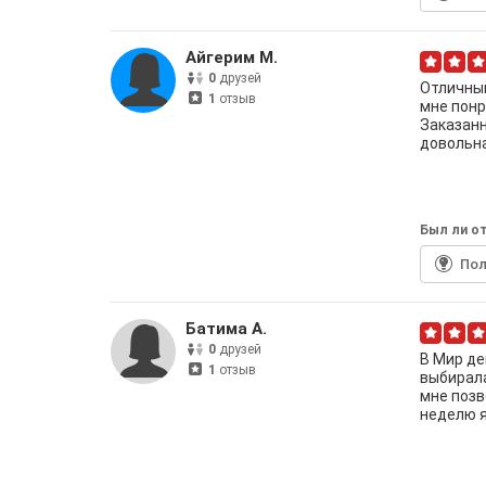
Айгерим М.
0
друзей
Отличный
1
отзыв
мне понр
Заказанн
довольна
Был ли от
По
Батима А.
0
друзей
В Мир де
1
отзыв
выбирала
мне позв
неделю я