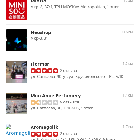
Miniso
170м
мкр. 8, 37/1, ТРЦ MOSKVA Metropolitan, 1 этаж
Neoshop
0.6км
мкр-3, 31
Flormar
1.2км
2 отзыва
ул. Сатпаева, 90, уг. ул. Брусиловского, ТРЦ АДК
Mon Amie Perfumery
1.1км
9 отзывов
ул. Сатпаева, 90, ТРК ADK, 1 этаж
Aromagolik
1.7км
2 отзыва
ул. Кабдолова, 1/4, ТРК GRAND PARK, 6 блок