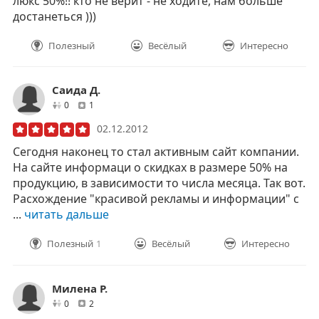
люкс 50%!! кто не верит - не ходите, нам больше
достанеться )))
Полезный
Весёлый
Интересно
Саида Д.
друзей
отзывов
0
1
02.12.2012
Сегодня наконец то стал активным сайт компании.
На сайте информаци о скидках в размере 50% на
продукцию, в зависимости то числа месяца. Так вот.
Расхождение "красивой рекламы и информации" с
...
читать дальше
Полезный
1
Весёлый
Интересно
Милена Р.
друзей
отзывов
0
2