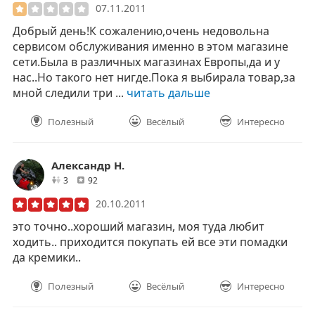
07.11.2011
Добрый день!К сожалению,очень недовольна
сервисом обслуживания именно в этом магазине
сети.Была в различных магазинах Европы,да и у
нас..Но такого нет нигде.Пока я выбирала товар,за
мной следили три ...
читать дальше
Полезный
Весёлый
Интересно
Александр Н.
друзей
отзывов
3
92
20.10.2011
это точно..хороший магазин, моя туда любит
ходить.. приходится покупать ей все эти помадки
да кремики..
Полезный
Весёлый
Интересно