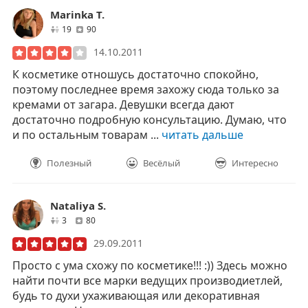
Marinka T.
друзей
отзывов
19
90
14.10.2011
К косметике отношусь достаточно спокойно,
поэтому последнее время захожу сюда только за
кремами от загара. Девушки всегда дают
достаточно подробную консультацию. Думаю, что
и по остальным товарам ...
читать дальше
Полезный
Весёлый
Интересно
Nataliya S.
друзей
отзывов
3
80
29.09.2011
Просто с ума схожу по косметике!!! :)) Здесь можно
найти почти все марки ведущих производиетлей,
будь то духи ухаживающая или декоративная