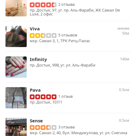
2 отзыва
пр. Достык, 97, уг. пр. Аль-Фараби, ЖК Самал De
Luxe, 2 офис
Viva
менее
50м
5 отзывов
мкр. Самал-3, 1, ТРК Ритц-Палас
Infinity
140м
пр. Достык, 99В, уг. ул. Аль-Фараби
Pava
0.5км
1 отзыв
пр. Достык, 107/1
Sense
0.5км
3 отзыва
мкр. Самал-2, 40, бул. Мендикулова, уг. ул. Снегина