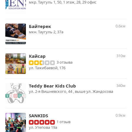
мкр. Таугуль 1, 50, 1 этаж, 28, 29 офис
Байтерек
0.6км
мкн. Таугуль 2, 37а
Кайсар
310м
3 отзыва
ул. Тажибаевой, 176
Teddy Bear Kids Club
340м
ул. 2-я Вишневского, 44 , выше ул. Жандосова
SANKIDS
0.9км
1 отзыв
ул. Утепова 19a