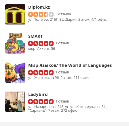
Diplom.kz
3 отзыва
ул. Толе би, 216Г, БЦ Дария, 3 этаж, 4/1 офис
SMART
1 отзыв
мкр. Аккент, 56
Мир Языков/ The World of Languages
1 отзыв
ул. Желтоксан 96, 2 этаж, 211 офис
Ladybird
1 отзыв
ул. Назарбаева, 248, уг. ул. Кажымукана, БЦ
"Сарканд", 7 этаж, 272 офис