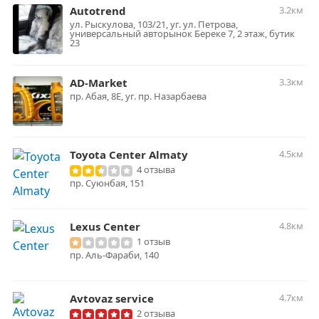
Autotrend
3.2км
ул. Рыскулова, 103/21, уг. ул. Петрова,
универсальный авторынок Береке 7, 2 этаж, бутик
23
AD-Market
3.3км
пр. Абая, 8Е, уг. пр. Назарбаева
Toyota Center Almaty
4.5км
4 отзыва
пр. Суюнбая, 151
Lexus Center
4.8км
1 отзыв
пр. Аль-Фараби, 140
Avtovaz service
4.7км
2 отзыва