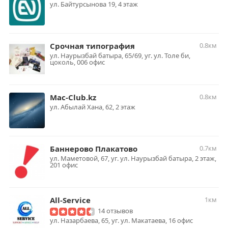
ул. Байтурсынова 19, 4 этаж
Срочная типография
0.8км
ул. Наурызбай батыра, 65/69, уг. ул. Толе би,
цоколь, 006 офис
Mac-Club.kz
0.8км
ул. Абылай Хана, 62, 2 этаж
Баннерово Плакатово
0.7км
ул. Маметовой, 67, уг. ул. Наурызбай батыра, 2 этаж,
201 офис
All-Service
1км
14 отзывов
ул. Назарбаева, 65, уг. ул. Макатаева, 16 офис