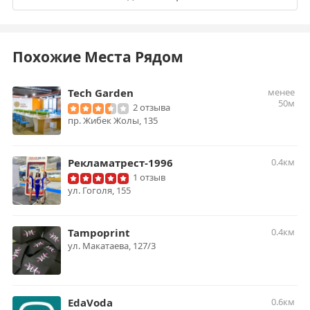
Похожие Места Рядом
Tech Garden
менее
50м
2 отзыва
пр. Жибек Жолы, 135
Рекламатрест-1996
0.4км
1 отзыв
ул. Гоголя, 155
Tampoprint
0.4км
ул. Макатаева, 127/3
EdaVoda
0.6км