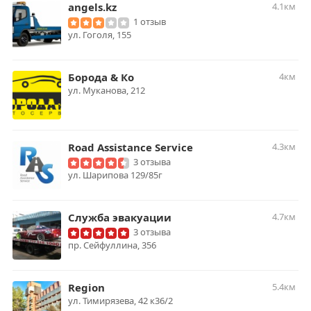
angels.kz
4.1км
1 отзыв
ул. Гоголя, 155
Борода & Ко
4км
ул. Муканова, 212
Road Assistance Service
4.3км
3 отзыва
ул. Шарипова 129/85г
Служба эвакуации
4.7км
3 отзыва
пр. Сейфуллина, 356
Region
5.4км
ул. Тимирязева, 42 к36/2