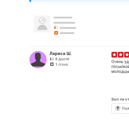
Лариса Ш.
0
друзей
Очень уд
1
отзыв
посылкой
молодцы.
Был ли от
По