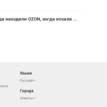
и находили OZON, когда искали ...
Языки
Русский
знеса
Города
Алматы