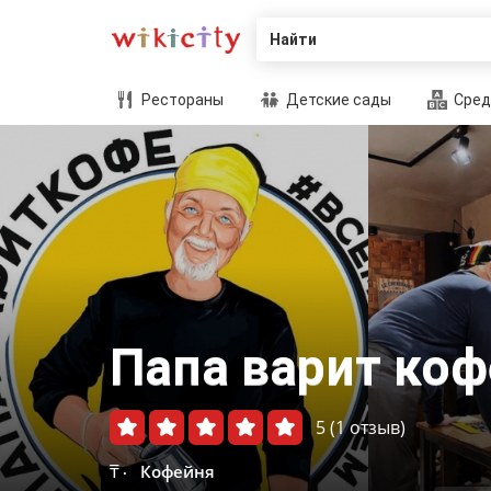
Найти
Рестораны
Детские сады
Сред
Папа варит коф
5
(1 отзыв)
₸
Кофейня