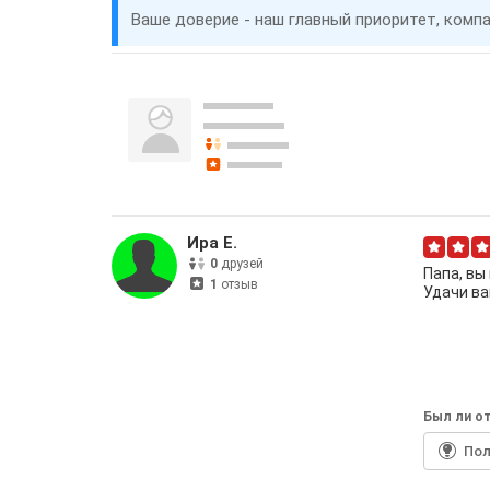
Ваше доверие - наш главный приоритет, комп
Ира Е.
0
друзей
Папа, вы
1
отзыв
Удачи ва
Был ли от
По