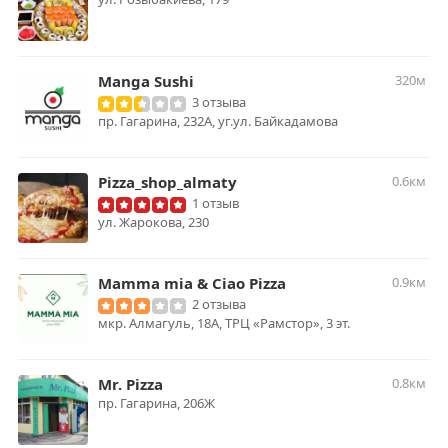
Manga Sushi
320м
3 отзыва
пр. Гагарина, 232А, уг.ул. Байкадамова
Pizza_shop_almaty
0.6км
1 отзыв
ул. Жарокова, 230
Mamma mia & Ciao Pizza
0.9км
2 отзыва
мкр. Алмагуль, 18А, ТРЦ «Рамстор», 3 эт.
Mr. Pizza
0.8км
пр. Гагарина, 206Ж