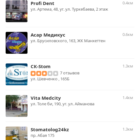
Profi Dent
0.4км
ул. Артема, 48, уг. ул. Туркебаева, 2 этаж
Асар Медикус
0.6км
ул. Брусиловского, 163, ЖК Манхеттен
СК-Stom
1.3км
7 отзывов
ул. Шевченко , 165Б
Vita Medcity
1.4км
ул. Толе би, 190, уг. ул. Айманова
Stomatolog24kz
1.3км
пр. Абая 175