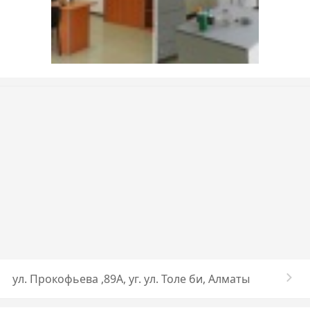
ул. Прокофьева ,89А, уг. ул. Толе би, Алматы