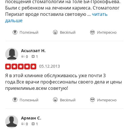
посещения стоматологии на Толе Би-Прокофьева.
Были с ребенком на лечении кариеса. Стоматолог
Перизат вроде поставила световую ...
читать
дальше
Полезный
Весёлый
Интересно
Асылзат Н.
друзей
отзывов
0
1
05.12.2013
Я в этой клинике обслуживаюсь уже почти 3
года.Все врачи профессионалы своего дела и цены
приемлимые.всем советую!
Полезный
Весёлый
Интересно
Арман С.
друзей
отзывов
0
1