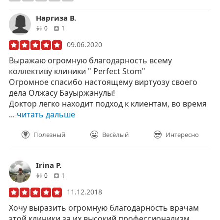
Наргиза В.
друзей
отзывов
0
1
09.06.2020
Выражаю огромную благодарность всему
коллективу клиники " Perfect Stom"
Огромное спасибо настоящему виртуозу своего
дела Олжасу Бауыржанулы!
Доктор легко находит подход к клиентам, во время
...
читать дальше
Полезный
Весёлый
Интересно
Irina P.
друзей
отзывов
0
1
11.12.2018
Хочу выразить огромную благодарность врачам
этой клиники за их высокий профессионализм.