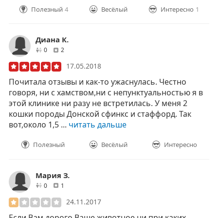
Полезный
4
Весёлый
Интересно
1
Диана К.
друзей
отзывов
0
2
17.05.2018
Почитала отзывы и как-то ужаснулась. Честно
говоря, ни с хамством,ни с непунктуальностью я в
этой клинике ни разу не встретилась. У меня 2
кошки породы Донской сфинкс и стаффорд. Так
вот,около 1,5 ...
читать дальше
Полезный
Весёлый
Интересно
Мария З.
друзей
отзывов
0
1
24.11.2017
Если Вам дорого Ваше животное,ни при каких