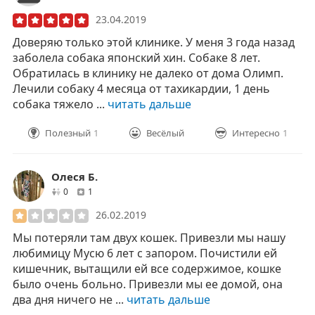
23.04.2019
Доверяю только этой клинике. У меня 3 года назад
заболела собака японский хин. Собаке 8 лет.
Обратилась в клинику не далеко от дома Олимп.
Лечили собаку 4 месяца от тахикардии, 1 день
собака тяжело ...
читать дальше
Полезный
1
Весёлый
Интересно
1
Олеся Б.
друзей
отзывов
0
1
26.02.2019
Мы потеряли там двух кошек. Привезли мы нашу
любимицу Мусю 6 лет с запором. Почистили ей
кишечник, вытащили ей все содержимое, кошке
было очень больно. Привезли мы ее домой, она
два дня ничего не ...
читать дальше