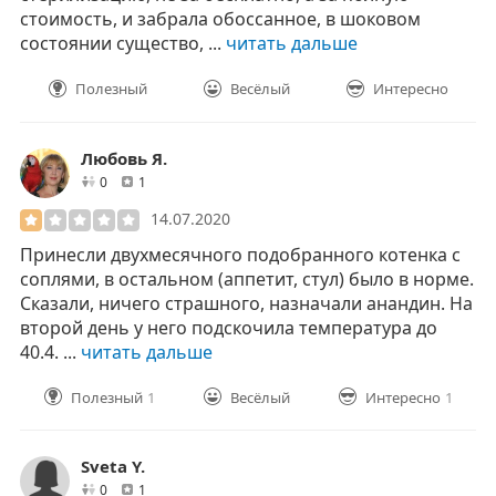
стоимость, и забрала обоссанное, в шоковом
состоянии существо, ...
читать дальше
Полезный
Весёлый
Интересно
Любовь Я.
друзей
отзывов
0
1
14.07.2020
Принесли двухмесячного подобранного котенка с
соплями, в остальном (аппетит, стул) было в норме.
Сказали, ничего страшного, назначали анандин. На
второй день у него подскочила температура до
40.4. ...
читать дальше
Полезный
1
Весёлый
Интересно
1
Sveta Y.
друзей
отзывов
0
1