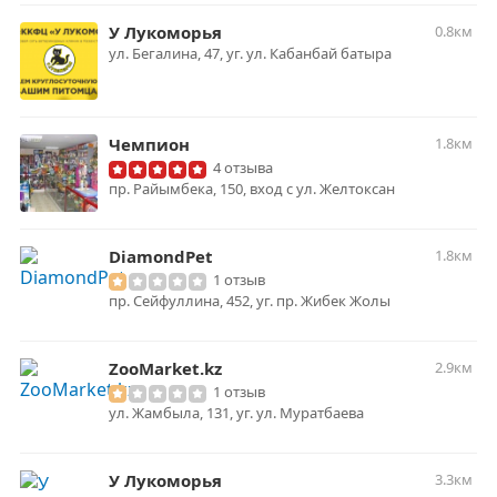
У Лукоморья
0.8км
ул. Бегалина, 47, уг. ул. Кабанбай батыра
Чемпион
1.8км
4 отзыва
пр. Райымбека, 150, вход с ул. Желтоксан
DiamondPet
1.8км
1 отзыв
пр. Сейфуллина, 452, уг. пр. Жибек Жолы
ZooMarket.kz
2.9км
1 отзыв
ул. Жамбыла, 131, уг. ул. Муратбаева
У Лукоморья
3.3км