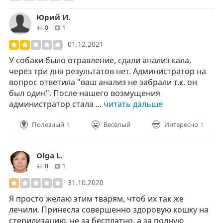
Юрий И.
друзей
отзывов
0
1
01.12.2021
У собаки было отравление, сдали анализ кала,
через три дня результатов нет. Администратор на
вопрос ответила "ваш анализ не забрали т.к. он
был один". После нашего возмущения
администратор стала ...
читать дальше
Полезный
1
Весёлый
Интересно
1
Olga L.
друзей
отзывов
0
1
31.10.2020
Я просто желаю этим тварям, чтоб их так же
лечили. Принесла совершенно здоровую кошку на
стерилизацию, не за бесплатно, а за полную