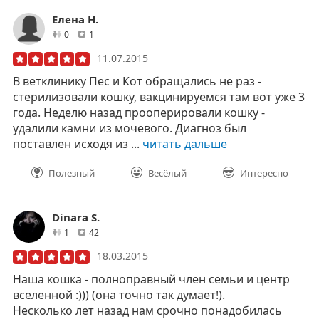
Елена Н.
друзей
отзывов
0
1
11.07.2015
В ветклинику Пес и Кот обращались не раз -
стерилизовали кошку, вакцинируемся там вот уже 3
года. Неделю назад прооперировали кошку -
удалили камни из мочевого. Диагноз был
поставлен исходя из ...
читать дальше
Полезный
Весёлый
Интересно
Dinara S.
друзей
отзывов
1
42
18.03.2015
Наша кошка - полноправный член семьи и центр
вселенной :))) (она точно так думает!).
Несколько лет назад нам срочно понадобилась