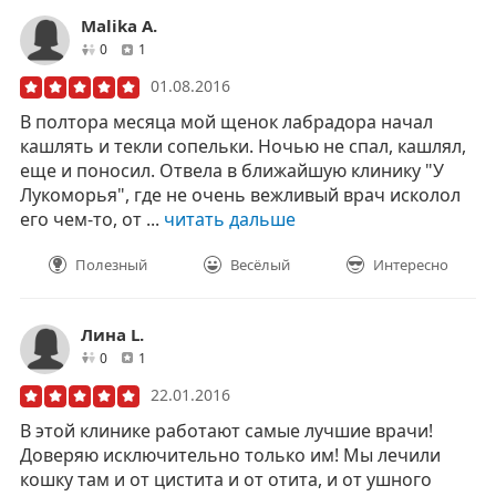
Malika A.
друзей
отзывов
0
1
01.08.2016
В полтора месяца мой щенок лабрадора начал
кашлять и текли сопельки. Ночью не спал, кашлял,
еще и поносил. Отвела в ближайшую клинику "У
Лукоморья", где не очень вежливый врач исколол
его чем-то, от ...
читать дальше
Полезный
Весёлый
Интересно
Лина L.
друзей
отзывов
0
1
22.01.2016
В этой клинике работают самые лучшие врачи!
Доверяю исключительно только им! Мы лечили
кошку там и от цистита и от отита, и от ушного