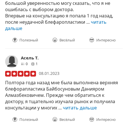
большой уверенностью могу сказать, что я не
ошиблась с выбором доктора.
Впервые на консультацию я попала 1 год назад,
после неудачной блефаропластики ...
читать
дальше
Полезный
Весёлый
Интересно
Асель Т.
друзей
отзывов
0
1
08.01.2023
Полтора года назад мне была выполнена верхняя
блефорапластика Байбосуновым Данияром
Алмазбековичем. Прежде чем обратиться к
доктору, я тщательно изучала рынок и получила
консультации у многих ...
читать дальше
Полезный
Весёлый
Интересно