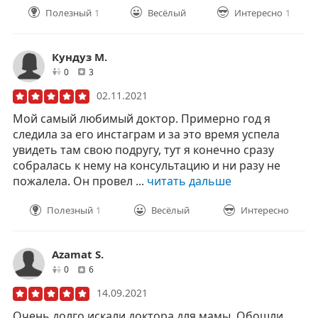
Полезный
1
Весёлый
Интересно
1
Кундуз М.
друзей
отзывов
0
3
02.11.2021
Мой самый любимый доктор. Примерно год я
следила за его инстаграм и за это время успела
увидеть там свою подругу, тут я конечно сразу
собралась к нему на консультацию и ни разу не
пожалела. Он провел ...
читать дальше
Полезный
1
Весёлый
Интересно
Azamat S.
друзей
отзывов
0
6
14.09.2021
Очень долго искали доктора для мамы. Обошли