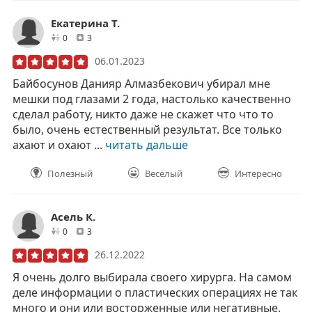
Екатерина Т.
друзей
отзывов
0
3
06.01.2023
Байбосунов Данияр Алмазбекович убирал мне
мешки под глазами 2 года, настолько качественно
сделал работу, никто даже не скажет что что то
было, очень естественный результат. Все только
ахают и охают ...
читать дальше
Полезный
Весёлый
Интересно
Асель К.
друзей
отзывов
0
3
26.12.2022
Я очень долго выбирала своего хирурга. На самом
деле информации о пластических операциях не так
много и они или восторженные или негативные.