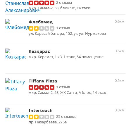
2 отзыва
мкр. Самал-2, 58, блок “А”, 14 этаж
Флебомед
0.6км
1 отзыв
ул. Карасай батыра, 152, уг. ул. Нурмакова
Көзқарас
0.6км
мкр. Керемет, 1 к3, 1 этаж, 54 помещение
Tiffany Plaza
0.5км
1 отзыв
мкр. Самал-2, 58, ЖК Сатти, А блок, 14 этаж
Interteach
0.8км
25 отзывов
пр. Назарбаева, 275е