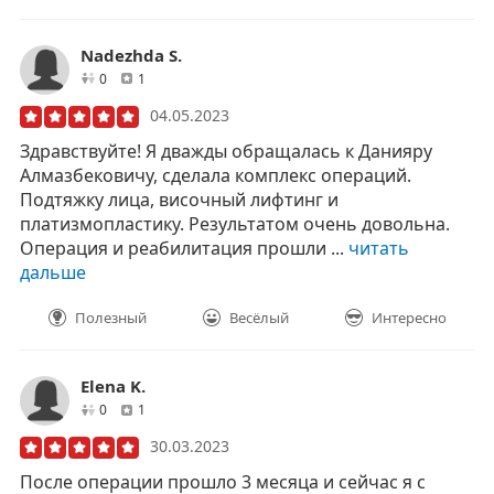
Nadezhda S.
друзей
отзывов
0
1
04.05.2023
Здравствуйте! Я дважды обращалась к Данияру
Алмазбековичу, сделала комплекс операций.
Подтяжку лица, височный лифтинг и
платизмопластику. Результатом очень довольна.
Операция и реабилитация прошли ...
читать
дальше
Полезный
Весёлый
Интересно
Elena K.
друзей
отзывов
0
1
30.03.2023
После операции прошло 3 месяца и сейчас я с