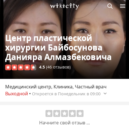
Викисити
Центр пластической
хирургии Байбосунова
Данияра Алмазбековича
4.5
(46 отзывов)
Медицинский центр, Клиника, Частный врач
Выходной
•
Откроется в Понедельник в 09:00
Начните свой отзыв ...