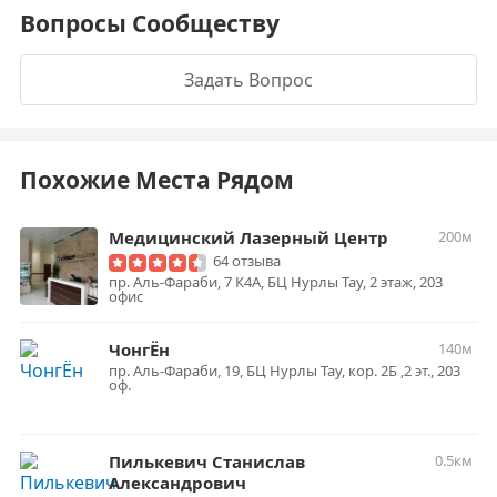
Вопросы Сообществу
Задать Вопрос
Похожие Места Рядом
Медицинский Лазерный Центр
200м
64 отзыва
пр. Аль-Фараби, 7 К4А, БЦ Нурлы Тау, 2 этаж, 203
офис
ЧонгЁн
140м
​пр. Аль-Фараби, 19, БЦ Нурлы Тау, кор. 2Б ,​2 эт., 203
оф.
Пилькевич Станислав
0.5км
Александрович