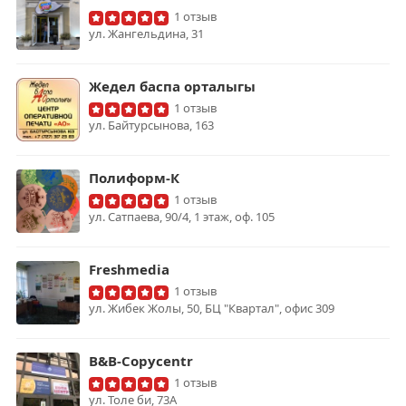
1 отзыв
ул. Жангельдина, 31
Жедел баспа орталыгы
1 отзыв
ул. Байтурсынова, 163
Полиформ-К
1 отзыв
ул. Сатпаева, 90/4, 1 этаж, оф. 105
Freshmedia
1 отзыв
ул. Жибек Жолы, 50, БЦ "Квартал", офис 309
B&B-Copycentr
1 отзыв
ул. Толе би, 73А