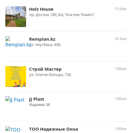
Holz House
15.5км
пр. Достык 180, БЦ "Коктем-Towers"
Remplan.kz
16.3км
ул. Улугбека, 40Б
Строй Мастер
100км
ул. Отеген батыра, 73Б
JJ Plast
100км
Фадеева 38
ТОО Надежные Окна
100км