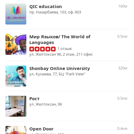
QIC education
160м
пр. Назарбаева, 103, оф. 603
Мир Языков/ The World of
0.5км
Languages
1 отзыв
ул. Желтоксан 96, 2 этаж, 211 офис
Shonbay Online University
320м
ул. Кунаева, 77, ​БЦ "Park View​"
Рост
0.5км
ул. Желтоксан, 96
Open Door
0.4км