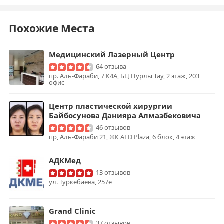
Похожие Места
Медицинский Лазерный Центр
64 отзыва
пр. Аль-Фараби, 7 К4А, БЦ Нурлы Тау, 2 этаж, 203
офис
Центр пластической хирургии
Байбосунова Данияра Алмазбековича
46 отзывов
пр, Аль-Фараби 21, ЖК AFD Plaza, 6 блок, 4 этаж
АДКМед
13 отзывов
ул. Туркебаева, 257е
Grand Clinic
37 отзывов