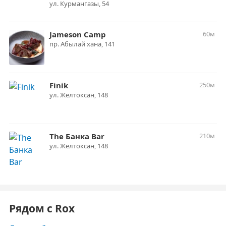
ул. Курмангазы, 54
Jameson Сamp
60м
​​пр. Абылай хана, 141
Finik
250м
ул. ​Желтоксан, 148
The Банка Bar
210м
ул. Желтоксан, 148
Рядом с Rox