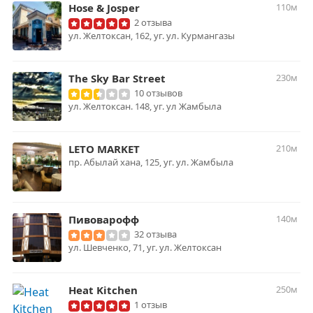
Hose & Josper
110м
2 отзыва
ул. Желтоксан, 162, уг. ул. Курмангазы
The Sky Bar Street
230м
10 отзывов
ул. Желтоксан. 148, уг. ул Жамбыла
LETO MARKET
210м
пр. Абылай хана, 125, уг. ул. Жамбыла
Пивоварофф
140м
32 отзыва
ул. Шевченко, 71, уг. ул. Желтоксан
Heat Kitchen
250м
1 отзыв