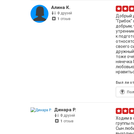
Алина К.
0
друзей
Добрый д
1
отзыв
"Грибок"
добрым, 
утренник
к подгот
относятс
своего с
дружный 
тоже оче
нянечка 
любовью,
нравитьс
Был ли от
По
Динара Р.
0
друзей
Ходим в 
1
отзыв
группы п
Сын люби
выходных