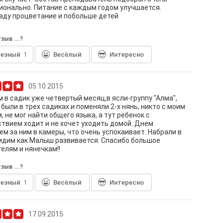
онально. Питание с каждым годом улучшается.
аду процветание и побольше детей
зыв ...?
лезный
1
Весёлый
Интересно
05.10.2015
 в садик уже четвертый месяц,в ясли-группу "Алма",
, были в трех садиках и поменяли 2-х нянь, никто с моим
 не мог найти общего языка, а тут ребенок с
твием ходит и не хочет уходить домой. Днем
м за ним в камеры, что очень успокаивает. Набрали в
видим как Малыш развивается. Спасибо большое
елям и нянечкам!!
зыв ...?
лезный
1
Весёлый
Интересно
17.09.2015