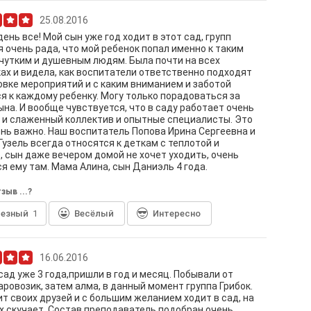
25.08.2016
ень все! Мой сын уже год ходит в этот сад, групп
 я очень рада, что мой ребенок попал именно к таким
чутким и душевным людям. Была почти на всех
ах и видела, как воспитатели ответственно подходят
овке мероприятий и с каким вниманием и заботой
я к каждому ребенку. Могу только порадоваться за
ына. И вообще чувствуется, что в саду работает очень
и слаженный коллектив и опытные специалисты. Это
нь важно. Наш воспитатель Попова Ирина Сергеевна и
Гузель всегда относятся к деткам с теплотой и
 сын даже вечером домой не хочет уходить, очень
я ему там. Мама Алина, сын Даниэль 4 года.
зыв ...?
лезный
1
Весёлый
Интересно
16.06.2016
сад уже 3 года,пришли в год и месяц. Побывали от
аровозик, затем алма, в данный момент группа Грибок.
т своих друзей и с большим желанием ходит в сад, на
 скучает. Состав преподаватель подобран очень