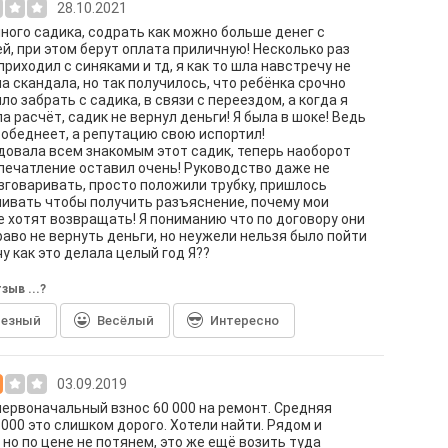
28.10.2021
ного садика, содрать как можно больше денег с
й, при этом берут оплата приличную! Несколько раз
приходил с синяками и тд, я как то шла навстречу не
а скандала, но так получилось, что ребёнка срочно
ло забрать с садика, в связи с переездом, а когда я
а расчёт, садик не вернул деньги! Я была в шоке! Ведь
 обеднеет, а репутацию свою испортил!
овала всем знакомым этот садик, теперь наоборот
печатление оставил очень! Руководство даже не
зговаривать, просто положили трубку, пришлось
ивать чтобы получить разъяснение, почему мои
е хотят возвращать! Я пониманию что по договору они
аво не вернуть деньги, но неужели нельзя было пойти
у как это делала целый год Я??
зыв ...?
лезный
Весёлый
Интересно
03.09.2019
первоначальный взнос 60 000 на ремонт. Средняя
.000 это слишком дорого. Хотели найти. Рядом и
 но по цене не потянем, это же ещё возить туда