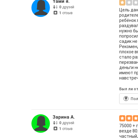
тами я.
0
друзей
Цель дан
1
отзыв
родителе
ребёнок 
раздувал
нужно бы
попросил
садик не
Рекоменд
плохое в
стало ра
перезван
деньги н
имеют пр
навстреч
Был ли от
По
Зарина А.
0
друзей
75000 + 
1
отзыв
везде 80
частный,