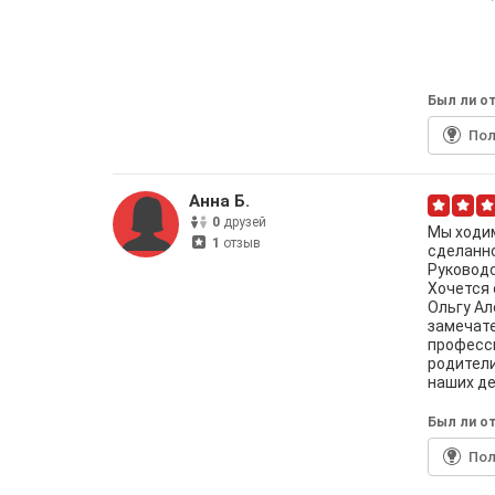
Был ли от
По
Анна Б.
0
друзей
Мы ходим
1
отзыв
сделанно
Руководс
Хочется 
Ольгу Ал
замечате
професси
родители
наших де
Был ли от
По