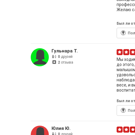
професси
Желаю с
Был ли от
По
Гульнара Т.
0
друзей
Мы ходим
2
отзыва
до этого
малышом,
удовольс
наблюдае
весе, и 
воспитат
Был ли от
По
Юлия Ю.
0
друзей