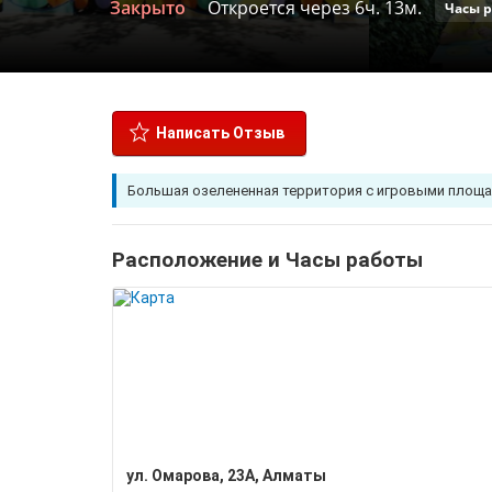
Закрыто
Откроется через 6ч. 13м.
Часы 
Написать Отзыв
Большая озелененная территория с игровыми площ
Расположение и Часы работы
ул. Омарова, 23А, Алматы