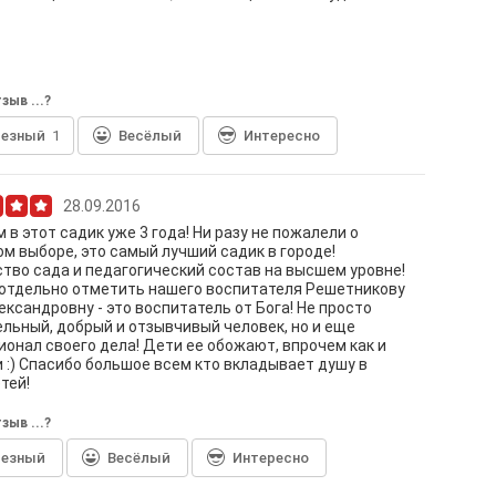
зыв ...?
лезный
1
Весёлый
Интересно
28.09.2016
 в этот садик уже 3 года! Ни разу не пожалели о
м выборе, это самый лучший садик в городе!
тво сада и педагогический состав на высшем уровне!
отдельно отметить нашего воспитателя Решетникову
ександровну - это воспитатель от Бога! Не просто
льный, добрый и отзывчивый человек, но и еще
онал своего дела! Дети ее обожают, впрочем как и
 :) Спасибо большое всем кто вкладывает душу в
тей!
зыв ...?
лезный
Весёлый
Интересно