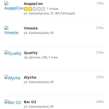
АндерСон
170м
1 отзыв
ул. Кажымукана, 37, ЖК Рапсодия
Vmeste
270м
ул. ​Кажымукана, 43
Quality
270м
пр. Достык, 248, 1 этаж
Alycha
270м
ул. Кажымукана, 43
Bar O2
260м
ул. Кажымукана, 43