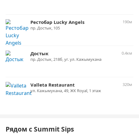
Рестобар Lucky Angels
190м
пр. Достык, 105
Достык
0.4км
пр. Достык, 218б, уг. ул. Кажымукана
Valleta Restaurant
320м
ул. Кажымукана, 49, ЖК Royal, 1 этаж
Рядом с Summit Sips