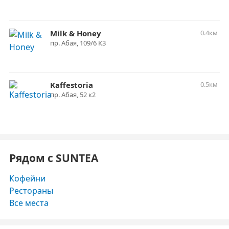
Milk & Honey
0.4км
пр. ​Абая, 109/6 К3
Kaffestoria
0.5км
пр. Абая, 52 к2
Рядом с SUNTEA
Кофейни
Рестораны
Все места