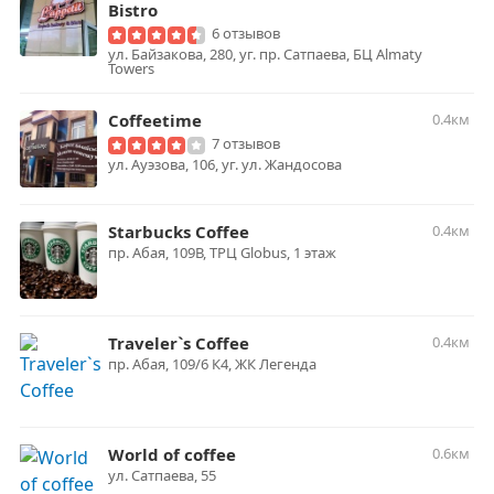
Bistro
6 отзывов
ул. Байзакова, 280, уг. пр. Сатпаева, БЦ Almaty
Towers
Coffeetime
0.4км
7 отзывов
ул. Ауэзова, 106, уг. ул. Жандосова
Starbucks Coffee
0.4км
пр. Абая, 109В, ТРЦ Globus, 1 этаж
Traveler`s Coffee
0.4км
пр. ​Абая, 109/6 К4, ЖК Легенда
World of coffee
0.6км
ул. ​Сатпаева, 55