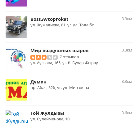
Boss.Avtoprokat
3.3км
ул. Жумалиева, 81, уг. ул. Толе би
Мир воздушных шаров
3.3км
7 отзывов
ул. Ауэзова, 165, уг. б. Бухар Жырау
Думан
3.3км
пр. Абая, 52б, уг. ул. Мирзояна
Той Жулдызы
3.6км
ул. Сулейменова, 10