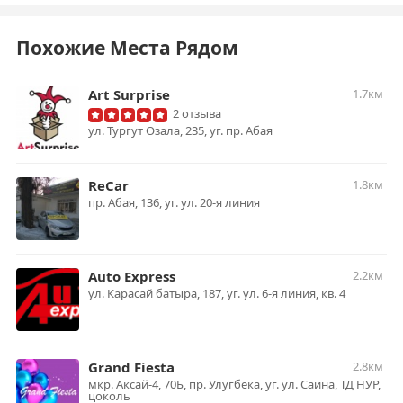
Похожие Места Рядом
Art Surprise
1.7км
2 отзыва
ул. Тургут Озала, 235, уг. пр. Абая
ReCar
1.8км
пр. Абая, 136, уг. ул. 20-я линия
Auto Express
2.2км
ул. Карасай батыра, 187, уг. ул. 6-я линия, кв. 4
Grand Fiesta
2.8км
мкр. Аксай-4, 70Б, пр. Улугбека, уг. ул. Саина, ТД НУР,
цоколь