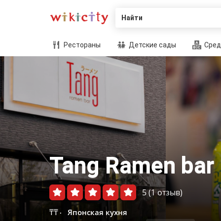
Найти
Рестораны
Детские сады
Сред
Tang Ramen bar
5
(1 отзыв)
₸₸
Японская кухня