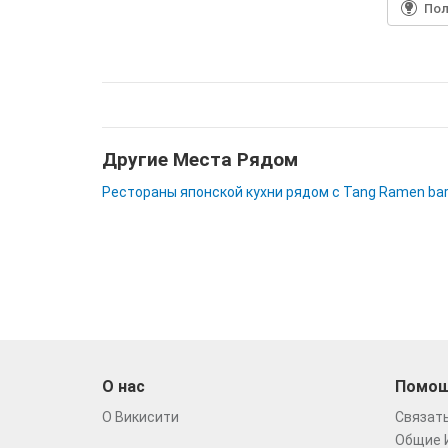
По
Другие Места Рядом
Рестораны японской кухни рядом с Tang Ramen ba
О нас
Помо
О Викисити
Связать
Общие 