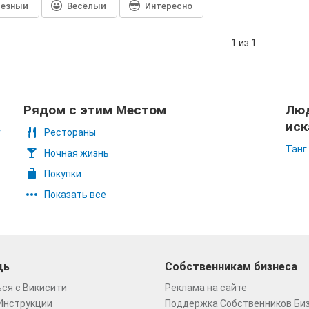
лезный
Весёлый
Интересно
1 из 1
Рядом с этим Местом
Люд
иск
r
Рестораны
Танг
Ночная жизнь
Покупки
Показать все
щь
Собственникам бизнеса
ся с Викисити
Реклама на сайте
Инструкции
Поддержка Собственников Би