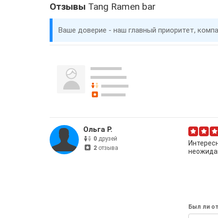
Отзывы
Tang Ramen bar
Ваше доверие - наш главный приоритет, комп
Ольга Р.
0
друзей
Интересн
2
отзыва
неожида
Был ли от