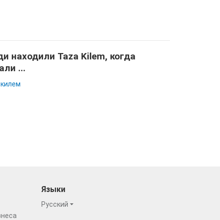
и находили Taza Kilem, когда
али ...
 килем
Языки
Русский
знеса