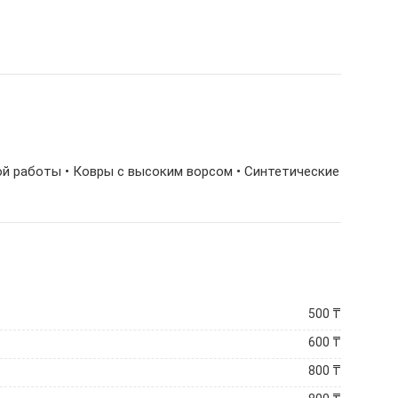
ной работы • Ковры с высоким ворсом • Синтетические
500
₸
600
₸
800
₸