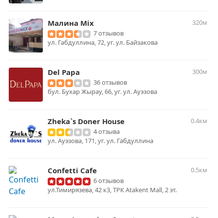
Малина Mix
320м
7 отзывов
ул. Габдуллина, 72, уг. ул. Байзакова
Del Papa
300м
36 отзывов
бул. Бухар Жырау, 66, уг. ул. Ауэзова
Zheka`s Doner House
0.4км
4 отзыва
ул. Ауэзова, 171, уг. ул. Габдуллина
Confetti Cafe
0.5км
6 отзывов
ул.Тимирязева, 42 к3, ТРК Atakent Mall, 2 эт.