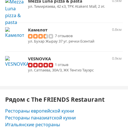
Mezza Luna pizza & pasta
0.5км
ул. ​Тимирязева, 42 к3, ​ТРК Atakent Mall, ​2 эт.
Камелот
0.8км
7 отзывов
ул. Бухар Жырау 37 уг. речки Есентай
VESNOVKA
0.9км
1 отзыв
ул. Сатпаева, 30А/3, ​ЖК Тенгиз Тауэрс​
Рядом с The FRIENDS Restaurant
Рестораны европейской кухни
Рестораны паназиатской кухни
Итальянские рестораны