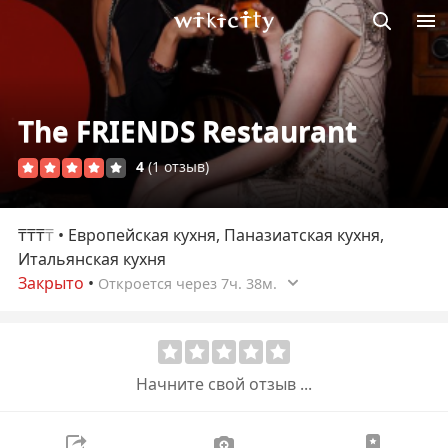
Викисити
The FRIENDS Restaurant
4
(1 отзыв)
₸₸₸
₸
• Европейская кухня, Паназиатская кухня,
Итальянская кухня
Закрыто
•
Откроется через 7ч. 38м.
Начните свой отзыв ...