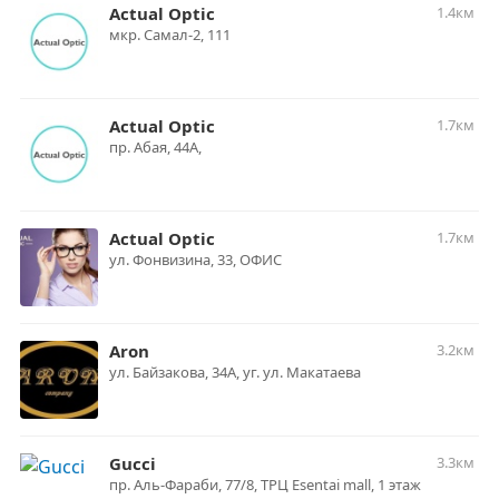
Actual Optic
1.4км
мкр. Самал-2, 111
Actual Optic
1.7км
пр. Абая, 44А,
Actual Optic
1.7км
ул. Фонвизина, 33, ОФИС
Aron
3.2км
ул. Байзакова, 34А, уг. ул. Макатаева
Gucci
3.3км
пр. Аль-Фараби, 77/8, ТРЦ Esentai mall, 1 этаж