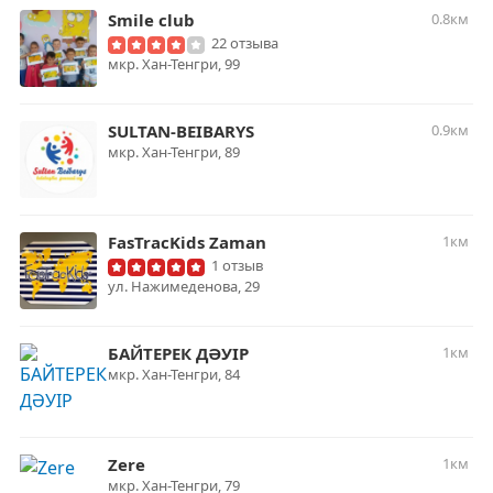
Smile club
0.8км
22 отзыва
мкр. Хан-Тенгри, 99
SULTAN-BEIBARYS
0.9км
мкр. Хан-Тенгри, 89
FasTracKids Zaman
1км
1 отзыв
ул. ​Нажимеденова, 29
БАЙТЕРЕК ДӘУIР
1км
​мкр. Хан-Тенгри, 84
Zere
1км
​мкр. Хан-Тенгри, 79