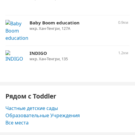
Baby Boom education
0.9км
​мкр. Хан-Тенгри, 127А
INDIGO
1.2км
мкр. Хан-Тенгри, 135
Рядом с Toddler
Частные детские сады
Образовательные Учреждения
Все места