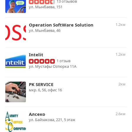
13 отзывов
ул. Мынбаева, 151
Operation SoftWare Solution
1.2км
ул. Мынбаева, 46
Intelit
1.2км
1 отзыв
ул. Мустафы Озтюрка 11А
PK SERVICE
2км
мкр. 6, 56, офис 16
Алсеко
2.6км
ул. Байзакова, 221, 5 этаж