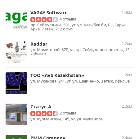
VAGAY Software
1.4км
4 отзыва
пр. Сейфуллина, 531, уг. ул. Казыбек би, БЦ Сары-
Арка, 7 этаж, 712 офис
Raddar
1.2км
ул. Маметовой, 67Б, уг. пр. Сейфуллина, цоколь, 13
кабинет
ТОО «AVS Kazakhstan»
2км
ул. Муканова, 241, уг. ул. Шевченко, 3 этаж, офис 8а
Статус-А
2.2км
2 отзыва
ул. Курмангазы, 145, уг. ул. Муканова
PMM Company
2.4км