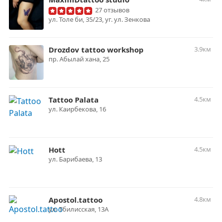
27 отзывов
ул. Толе би, 35/23, уг. ул. Зенкова
Drozdov tattoo workshop
3.9км
​пр. Абылай хана, 25
Tattoo Palata
4.5км
ул. ​Каирбекова, 16
Hott
4.5км
ул. Барибаева, 13
Apostol.tattoo
4.8км
​ул. Тбилисская, 13А