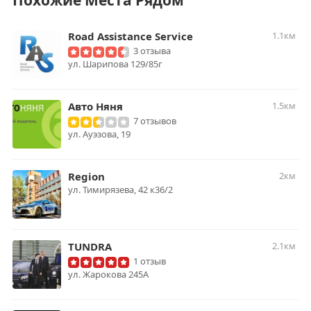
Похожие Места Рядом
Road Assistance Service
1.1км
3 отзыва
ул. Шарипова 129/85г
Авто Няня
1.5км
7 отзывов
ул. Ауэзова, 19
Region
2км
ул. Тимирязева, 42 к36/2
TUNDRA
2.1км
1 отзыв
ул. Жарокова 245А