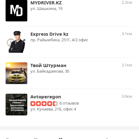
MYDRIVER.KZ
2.2км
ул. Шашкина, 19
Express Drive kz
3.1км
пр. Райымбека, 251Г, 4/2 офис
Твой Штурман
3.1км
ул. Байкадамова, 30
Avtoperegon
3.9км
6 отзывов
ул. Кунаева, 21Б, офис 4