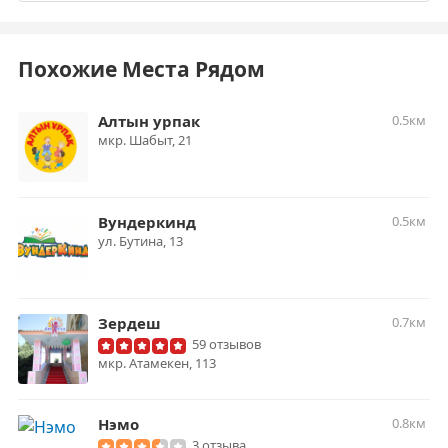
Похожие Места Рядом
Алтын урпак
0.5км
мкр. Шабыт, 21
Вундеркинд
0.5км
ул. ​Бутина, 13
Зердеш
0.7км
59 отзывов
​мкр. Атамекен, 113
Нэмо
0.8км
3 отзыва