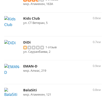
мкр. Атамекен, 163А
Kids Club
0.8км
ул. СТ Ветеран, 5
DiDi
0.7км
1 отзыв
ул. Сауранбаева, 2
EMAN-D
0.9км
мкр. Алмас, 219
BalaSiti
0.8км
​мкр. Атамекен, 121