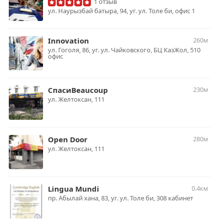
1 отзыв
ул. Наурызбай батыра, 94, уг. ул. Толе би, офис 1
Innovation
260м
ул. Гоголя, 86, уг. ул. Чайковского, БЦ КазЖол, 510
офис
СпасиBeaucoup
230м
ул. Желтоксан, 111
Open Door
280м
ул. Желтоксан, 111
Lingua Mundi
0.4км
пр. Абылай хана, 83, уг. ул. Толе би, 308 кабинет