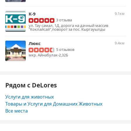
К-9
9.1км
3 отзыва
ул. Тау самал, 1Д, дорога на дачный массив
"Коклайсай",поворот за пос. Кыргауылды
Люкс
9.4км
5 отзывов
мкр. Айнабулак-2,32Б
Рядом с DeLores
Услуги для животных
Товары и Услуги для Домашних Животных
Все места