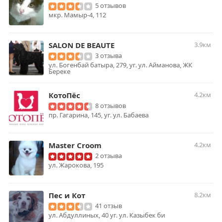
5 отзывов
мкр. Мамыр-4, 112
SALON DE BEAUTE
3.9км
3 отзыва
ул. Богенбай батыра, 279, уг. ул. Айманова, ЖК
Береке
КотоПёс
4.2км
8 отзывов
пр. Гагарина, 145, уг. ул. Бабаева
Master Croom
4.2км
2 отзыва
ул. Жарокова, 195
Пес и Кот
8.2км
41 отзыв
ул. Абдуллиных, 40 уг. ул. Казыбек би