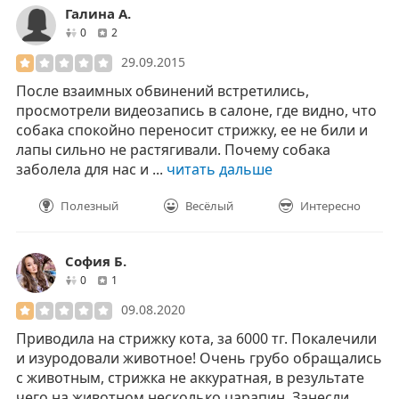
Галина А.
друзей
отзывов
0
2
29.09.2015
После взаимных обвинений встретились,
просмотрели видеозапись в салоне, где видно, что
собака спокойно переносит стрижку, ее не били и
лапы сильно не растягивали. Почему собака
заболела для нас и ...
читать дальше
Полезный
Весёлый
Интересно
София Б.
друзей
отзывов
0
1
09.08.2020
Приводила на стрижку кота, за 6000 тг. Покалечили
и изуродовали животное! Очень грубо обращались
с животным, стрижка не аккуратная, в результате
чего на животном несколько царапин. Занесли