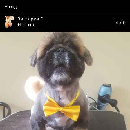
Назад
Виктория Е.
4
/ 6
друзей
отзыв
0
1