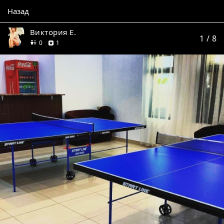
Назад
Виктория Е.
1
/ 8
друзей
отзыв
0
1