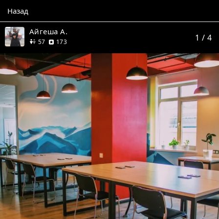
Назад
Айгеша А.
1
/ 4
друзей
отзыва
57
173